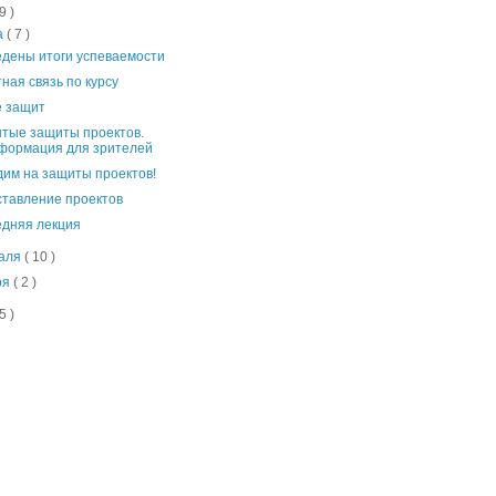
9 )
а
( 7 )
дены итоги успеваемости
ная связь по курсу
е защит
тые защиты проектов.
формация для зрителей
им на защиты проектов!
тавление проектов
дняя лекция
аля
( 10 )
ря
( 2 )
5 )