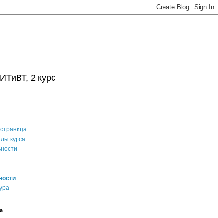
ТиВТ, 2 курс
 страница
лы курса
ности
ы
ности
ура
а