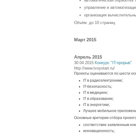
автоматическая обработка 
управление и автоматизаци
организация вычислительны
Объём: до 10 страниц.
Март 2015
Апрель 2015
30.04.2015
Конкурс "IT-прорыв
"
http://www.tvoystart.ru/
Проекты оцениваются по шести о
IT в радиоэлектронике;
IT-безопасность;
IT в медицине;
IT в образовании;
IT в энергетике;
Лучшее мобильное приложени
Основные критерии отбора проект
соответствие заявленным но
инновационность;