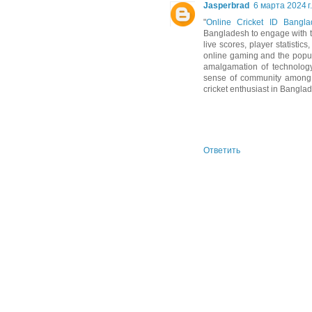
Jasperbrad
6 марта 2024 г.
"
Online Cricket ID Bangla
Bangladesh to engage with the
live scores, player statistics
online gaming and the popula
amalgamation of technology 
sense of community among cr
cricket enthusiast in Bangla
Ответить