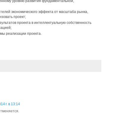
енному уровню развития фундаментальной,
телей экономического эффекта от масштаба рынка,
изовать проект;
ультатов проекта в интеллектуальную собственность
ацией;
мы реализации проекта.
14 г. в 13:14
тменяется.