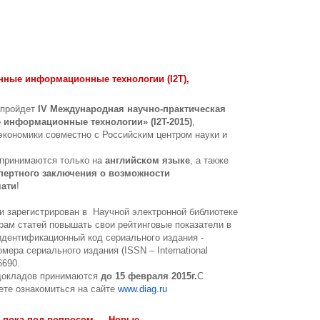
ные информационные технологии (I2T),
) пройдет
I
V
Международная научно-практическая
информационные технологии» (I2T-2015)
,
кономики совместно с Российским центром науки и
 принимаются только на
английском языке
, а также
пертного заключения о возможности
чати
!
 зарегистрирован в Научной электронной библиотеке
орам статей повышать свои рейтинговые показатели в
дентификационный код сериального издания -
ера сериального издания (ISSN – International
6690.
 докладов принимаются
до 15 февраля 2015г.
С
те ознакомиться на сайте
www.diag.ru
е пока под вопросом — Новые