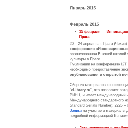
Январь 2015
Февраль 2015
15 февраля — Инновацион
Прага.
20 – 24 апреля в г. Прага (Чехия
конференция «Инновационные 
организованная Высшей школой э
культуры в Праге.
Публикации на конференцию I2T
необходимо предоставление
экс
опубликования в открытой пе
Сборник материалов конференции
"
eLibrary.ru
", что позволяет авт
РИНЦ, и имеет международный и
Международного стандартного ном
Standard Serials Number): 2226 – 
Заявки
на участие и материалы
подробной информацией Вы може
Дата неизвестна и вообщ