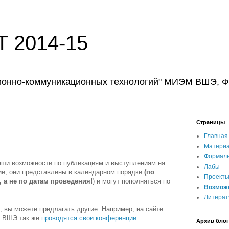
 2014-15
онно-коммуникационных технологий" МИЭМ ВШЭ, ФИ
Страницы
Главная
Материа
Формаль
аши возможности по публикациям и выступлениям на
Лабы
ие, они представлены в календарном порядке
(по
Проект
 а не по датам проведения!
) и могут пополняться по
Возмож
Литерат
, вы можете предлагать другие. Например, на сайте
В ВШЭ так же
проводятся свои конференции
.
Архив блог