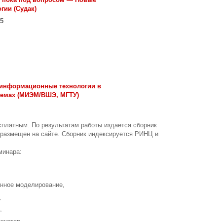
ии (Судак)
5
 информационные технологии в
темах (МИЭМ/ВШЭ, МГТУ)
сплатным. По результатам работы издается сборник
 размещен на сайте. Сборник индексируется РИНЦ и
минара:
онное моделирование,
,
е,