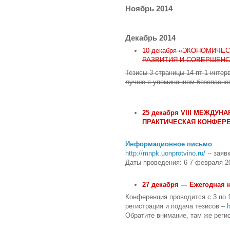
Ноябрь 2014
Декабрь 2014
10 декабря «ЭКОНОМИЧ
РАЗВИТИЯ И СОВЕРШЕН
Тезисы 3 страницы 14 пт 1 интер
лучше с упоминанием безопасност
25 декабря VIII МЕЖДУН
ПРАКТИЧЕСКАЯ КОНФЕРЕ
Информационное письмо
http://mnpk.uonprotvino.ru/
-- заяв
Даты проведения: 6-7 февраля 2
27 декабря — Ежегодная 
Конференция проводится с 3 по 
регистрация и подача тезисов –
Обратите внимание, там же реги