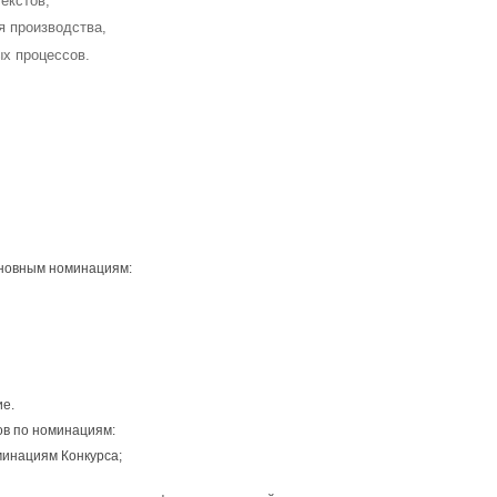
текстов,
я производства,
х процессов.
сновным номинациям:
е.
ов по номинациям:
минациям Конкурса;