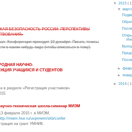
▼
2015
( 1
▼
март
Подве
Обрат
Посл
ЕСКАЯ БЕЗОПАСНОСТЬ РОССИИ: ПЕРСПЕКТИВЫ
СТВОВАНИЯ»
Откры
Ин
вал. Конференция проходит 19 декабря. Писать тезисы
Выход
и в каком-нибудь виде (чтобы вписаться в тему).
Предс
После
АРОДНАЯ НАУЧНО-
►
февр
НЦИЯ УЧАЩИХСЯ И СТУДЕНТОВ
►
янва
►
2014
( 1
ка
в разделе «Регистрация участников»
015.
научно-техническая школа-семинар МИЭМ
13 февраля 2015 г. в МИЭМ,
http://miem.hse.ru/uvpmiem/skb/confer
страция на грант УМНИК.